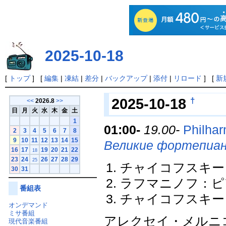
2025-10-18
[
トップ
] [
編集
|
凍結
|
差分
|
バックアップ
|
添付
|
リロード
] [
新
†
2025-10-18
<<
2026.8
>>
日
月
火
水
木
金
土
1
01:00-
19.00-
Philha
2
3
4
5
6
7
8
9
10
11
12
13
14
15
Великие фортепиа
16
17
19
20
21
22
18
23
24
26
27
28
29
25
チャイコフスキー：
30
31
ラフマニノフ：ピア
番組表
チャイコフスキー：
オンデマンド
ミサ番組
アレクセイ・メルニ
現代音楽番組