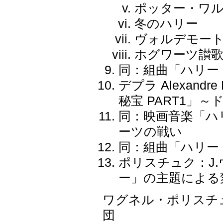
ポッター・ワ
冬のハリー
ヴォルデモー
ホグワーツ讃
同：組曲「ハリー
デプラ Alexand
秘宝 PART1」
同：映画音楽「ハリ
ーツの戦い
同：組曲「ハリー
ポリスチュク：J
ー」の主題による
ワグネル・ポリスチ
団