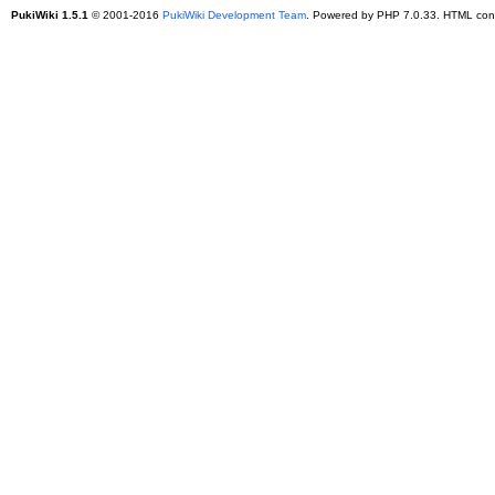
PukiWiki 1.5.1
© 2001-2016
PukiWiki Development Team
. Powered by PHP 7.0.33. HTML conv