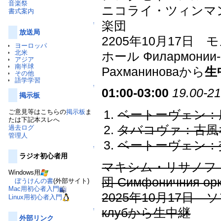
音楽祭
ニコライ・ツィンマ
書式案内
楽団
↑
放送局
2205年10月17
ヨーロッパ
北米
ホール Филармонии-2,
アジア
南半球
Рахманиноваから
生
その他
語学学習
↑
01:00-03:00
19.00-21
掲示板
ご意見等はこちらの
掲示板
ま
ベートーヴェン：序
たは下記本スレへ
タバコヴァ：古風
過去ログ
管理人
ベートーヴェン：交
↑
ラジオ初心者用
マキシム・リサノフ
Windows用
団 Симфоничния орк
ぼうけんの書
(外部サイト)
Mac用初心者入門
2025年10月17日 ソ
Linux用初心者入門
клубから生中継
↑
外部リンク