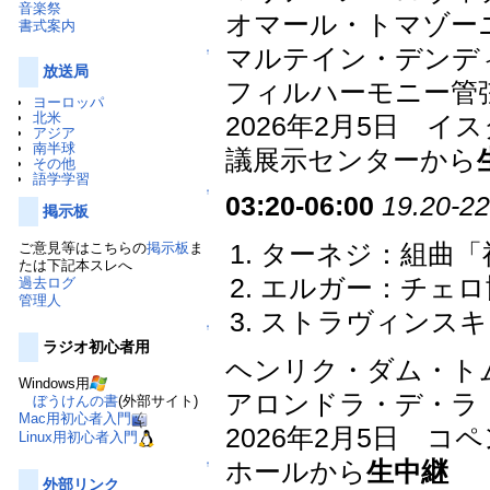
音楽祭
オマール・トマゾーニ 
書式案内
マルテイン・デンデ
↑
放送局
フィルハーモニー管
ヨーロッパ
北米
2026年2月5日 
アジア
南半球
議展示センターから
その他
語学学習
↑
03:20-06:00
19.20-22
掲示板
ご意見等はこちらの
掲示板
ま
ターネジ：組曲「祝祭
たは下記本スレへ
エルガー：チェロ協奏
過去ログ
管理人
ストラヴィンスキ
↑
ラジオ初心者用
ヘンリク・ダム・トムセン
Windows用
アロンドラ・デ・ラ
ぼうけんの書
(外部サイト)
Mac用初心者入門
2026年2月5日 
Linux用初心者入門
ホールから
生中継
↑
外部リンク