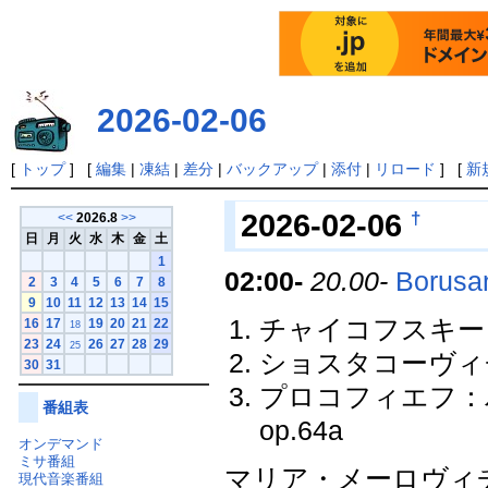
2026-02-06
[
トップ
] [
編集
|
凍結
|
差分
|
バックアップ
|
添付
|
リロード
] [
新
†
2026-02-06
<<
2026.8
>>
日
月
火
水
木
金
土
1
02:00-
20.00-
Borusa
2
3
4
5
6
7
8
9
10
11
12
13
14
15
チャイコフスキー：荘
16
17
19
20
21
22
18
23
24
26
27
28
29
25
ショスタコーヴィチ
30
31
プロコフィエフ：
番組表
op.64a
オンデマンド
ミサ番組
マリア・メーロヴィチ Ma
現代音楽番組