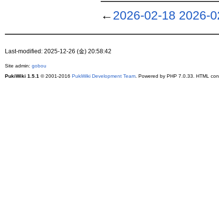
←
2026-02-18
2026-0
Last-modified: 2025-12-26 (金) 20:58:42
Site admin:
gobou
PukiWiki 1.5.1
© 2001-2016
PukiWiki Development Team
. Powered by PHP 7.0.33. HTML conv