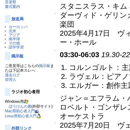
音楽祭
スタニスラス・キム St
書式案内
ダーヴィド・ゲリンガス
↑
放送局
楽団
ヨーロッパ
北米
2025年4月17日
アジア
南半球
ー・ホール
その他
語学学習
↑
03:30-06:03
19.30-22
掲示板
ご意見等はこちらの
掲示板
ま
コルンゴルト：主題と
たは下記本スレへ
ラヴェル：ピアノ
過去ログ
管理人
エルガー：創作主題
↑
ラジオ初心者用
ジャン＝エフラム・
Windows用
ロベルト・ゴンザレ
ぼうけんの書
(外部サイト)
Mac用初心者入門
オーケストラ
Linux用初心者入門
2025年7月20日
↑
外部リンク