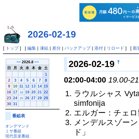
2026-02-19
[
トップ
] [
編集
|
凍結
|
差分
|
バックアップ
|
添付
|
リロード
] [
新
†
2026-02-19
<<
2026.8
>>
日
月
火
水
木
金
土
1
02:00-04:00
19.00-21
2
3
4
5
6
7
8
9
10
11
12
13
14
15
ラウルシャス Vytau
16
17
19
20
21
22
18
23
24
26
27
28
29
25
simfonija
30
31
エルガー：チェロ協奏
番組表
メンデルスゾーン：
オンデマンド
ド」
ミサ番組
現代音楽番組