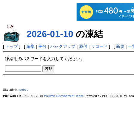
2026-01-10
の凍結
[
トップ
] [
編集
|
差分
|
バックアップ
|
添付
|
リロード
] [
新規
|
一
凍結用のパスワードを入力してください。
Site admin:
gobou
PukiWiki 1.5.1
© 2001-2016
PukiWiki Development Team
. Powered by PHP 7.0.33. HTML conv