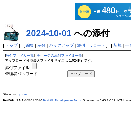
2024-10-01
への添付
[
トップ
] [
編集
|
差分
|
バックアップ
|
添付
|
リロード
] [
新規
|
一
[
添付ファイル一覧
] [
全ページの添付ファイル一覧
]
アップロード可能最大ファイルサイズは 1,024KB です。
添付ファイル:
管理者パスワード:
Site admin:
gobou
PukiWiki 1.5.1
© 2001-2016
PukiWiki Development Team
. Powered by PHP 7.0.33. HTML conv