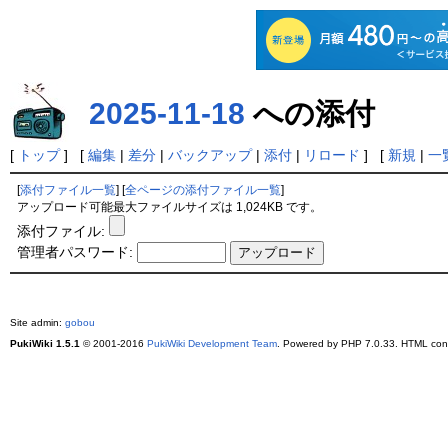
2025-11-18
への添付
[
トップ
] [
編集
|
差分
|
バックアップ
|
添付
|
リロード
] [
新規
|
一
[
添付ファイル一覧
] [
全ページの添付ファイル一覧
]
アップロード可能最大ファイルサイズは 1,024KB です。
添付ファイル:
管理者パスワード:
Site admin:
gobou
PukiWiki 1.5.1
© 2001-2016
PukiWiki Development Team
. Powered by PHP 7.0.33. HTML conv