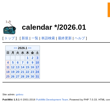
calendar */2026.01
[
トップ
] [
新規
|
一覧
|
単語検索
|
最終更新
|
ヘルプ
]
<<
2026.1
>>
日
月
火
水
木
金
土
1
2
3
4
5
6
7
8
9
10
11
12
13
14
15
16
17
18
19
20
21
22
23
24
25
26
27
28
29
30
31
Site admin:
gobou
PukiWiki 1.5.1
© 2001-2016
PukiWiki Development Team
. Powered by PHP 7.0.33. HTML conv