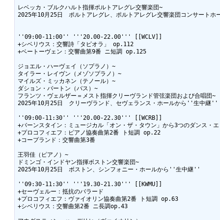
レベッカ・ブルクハルト指揮ポルトアレグレ交響楽団~

2025年10月25日　ポルトアレグレ、ポルトアレグレ交響楽団コンサートホール
''09:00-11:00'' '''20.00-22.00''' [[WCLV]]

+シベリウス：交響詩「タピオラ」 op.112

+ベートーヴェン：交響曲第9番 ニ短調 op.125

ジョエル・ハーヴェイ（ソプラノ）~

タイラー・レイヴン（メゾソプラノ）~

マイルズ・ミッカネン（テノール）~

ダション・バートン（バス）~

フランツ・ヴェルザー＝メスト指揮クリーヴランド管弦楽団および合唱団~

2025年10月25日　クリーヴランド、セヴェランス・ホールから''生中継''

''09:00-11:30'' '''20.00-22.30''' [[WCRB]]

+バーンスタイン：ミュージカル「オン・ザ・タウン」から3つのダンス・エピ
+プロコフィエフ：ピアノ協奏曲第2番 ト短調 op.22

+コープランド：交響曲第3番

王羽佳（ピアノ）~

ドミンゴ・インドヤン指揮ボストン交響楽団~

2025年10月25日　ボストン、シンフォニー・ホールから''生中継''

''09:30-11:30'' '''19.30-21.30''' [[KWMU]]

+セーヴェルー：抵抗のバラード

+プロコフィエフ：ヴァイオリン協奏曲第2番 ト短調 op.63

+シベリウス：交響曲第2番 ニ長調op.43
