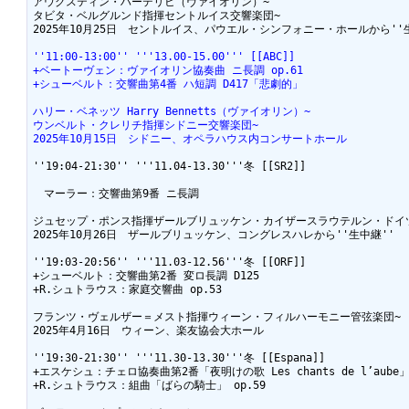
アウグスティン・ハーデリヒ（ヴァイオリン）~

タビタ・ベルグルンド指揮セントルイス交響楽団~

2025年10月25日　セントルイス、パウエル・シンフォニー・ホールから''生
''11:00-13:00'' '''13.00-15.00''' [[ABC]]
+ベートーヴェン：ヴァイオリン協奏曲 ニ長調 op.61
+シューベルト：交響曲第4番 ハ短調 D417「悲劇的」
ハリー・ベネッツ Harry Bennetts（ヴァイオリン）~
ウンベルト・クレリチ指揮シドニー交響楽団~
2025年10月15日　シドニー、オペラハウス内コンサートホール
''19:04-21:30'' '''11.04-13.30'''冬 [[SR2]]

　マーラー：交響曲第9番 ニ長調

ジュセップ・ポンス指揮ザールブリュッケン・カイザースラウテルン・ドイツ
2025年10月26日　ザールブリュッケン、コングレスハレから''生中継''

''19:03-20:56'' '''11.03-12.56'''冬 [[ORF]]

+シューベルト：交響曲第2番 変ロ長調 D125

+R.シュトラウス：家庭交響曲 op.53

フランツ・ヴェルザー＝メスト指揮ウィーン・フィルハーモニー管弦楽団~

2025年4月16日　ウィーン、楽友協会大ホール

''19:30-21:30'' '''11.30-13.30'''冬 [[Espana]]

+エスケシュ：チェロ協奏曲第2番「夜明けの歌 Les chants de l’aube」
+R.シュトラウス：組曲「ばらの騎士」 op.59
