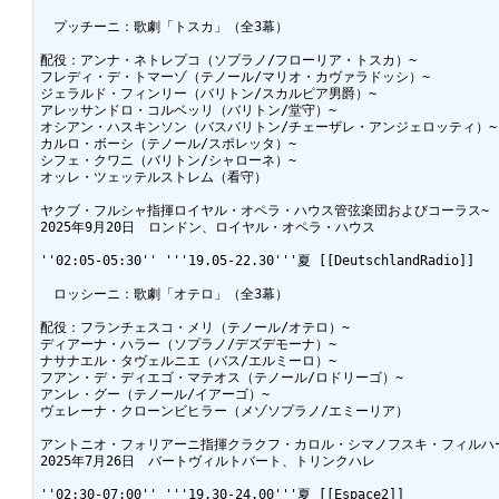
　プッチーニ：歌劇「トスカ」（全3幕）

配役：アンナ・ネトレプコ（ソプラノ/フローリア・トスカ）~

フレディ・デ・トマーゾ（テノール/マリオ・カヴァラドッシ）~

ジェラルド・フィンリー（バリトン/スカルピア男爵）~

アレッサンドロ・コルベッリ（バリトン/堂守）~

オシアン・ハスキンソン（バスバリトン/チェーザレ・アンジェロッティ）~

カルロ・ボーシ（テノール/スポレッタ）~

シフェ・クワニ（バリトン/シャローネ）~

オッレ・ツェッテルストレム（看守）

ヤクブ・フルシャ指揮ロイヤル・オペラ・ハウス管弦楽団およびコーラス~

2025年9月20日　ロンドン、ロイヤル・オペラ・ハウス

''02:05-05:30'' '''19.05-22.30'''夏 [[DeutschlandRadio]]

　ロッシーニ：歌劇「オテロ」（全3幕）

配役：フランチェスコ・メリ（テノール/オテロ）~

ディアーナ・ハラー（ソプラノ/デズデモーナ）~

ナサナエル・タヴェルニエ（バス/エルミーロ）~

フアン・デ・ディエゴ・マテオス（テノール/ロドリーゴ）~

アンレ・グー（テノール/イアーゴ）~

ヴェレーナ・クローンビヒラー（メゾソプラノ/エミーリア）

アントニオ・フォリアーニ指揮クラクフ・カロル・シマノフスキ・フィルハー
2025年7月26日　バートヴィルトバート、トリンクハレ

''02:30-07:00'' '''19.30-24.00'''夏 [[Espace2]]
