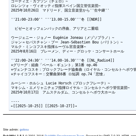
ゴーティエ・カプソン（チェロ）~

ロレンツォ・ヴィオッティ指揮スペイン国立管弦楽団~

2025年10月26日　マドリード、国立音楽堂から''生中継''

''21:00-23:00'' '''13.00-15.00'''冬 [[NDR]]

　ビゼーとオッフェンバックの序曲、アリアと二重唱

ウージェニー・ジョノー Eugénie Joneau（メゾソプラノ）~

ジャン＝セバスチャン・ブー Jean-Sébastien Bou（バリトン）~

マルク・ミンコフスキ指揮ルーヴル宮音楽隊~

2025年8月16日　ブレーメン、ディー・グロッケ・コンサートホール

''22:00-24:30'' '''14.00-16.30'''冬 [[NL_Radio4]]

+グリーグ：組曲「ペール・ギュント」第1番 op.46

+ヴェンナコスキ：ブロックフレーテ協奏曲（ロイヤル・コンセルトヘボウ管
+チャイコフスキー：交響曲第6番 ロ短調 op.74「悲愴」

ルーシー・ホルシュ Lucie Horsch（ブロックフレーテ）~

マキシム・エメリャニチェフ指揮ロイヤル・コンセルトヘボウ管弦楽団~

2025年10月17日　アムステルダム、コンセルトヘボウ大ホール

----

Site admin:
gobou
PukiWiki 1.5.1
© 2001-2016
PukiWiki Development Team
. Powered by PHP 7.0.33. HTML conv