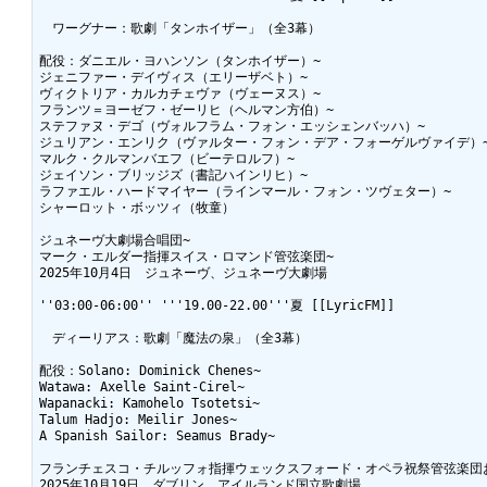
　ワーグナー：歌劇「タンホイザー」（全3幕）

配役：ダニエル・ヨハンソン（タンホイザー）~

ジェニファー・デイヴィス（エリーザベト）~

ヴィクトリア・カルカチェヴァ（ヴェーヌス）~

フランツ＝ヨーゼフ・ゼーリヒ（ヘルマン方伯）~

ステファヌ・デゴ（ヴォルフラム・フォン・エッシェンバッハ）~

ジュリアン・エンリク（ヴァルター・フォン・デア・フォーゲルヴァイデ）~
マルク・クルマンバエフ（ビーテロルフ）~

ジェイソン・ブリッジズ（書記ハインリヒ）~

ラファエル・ハードマイヤー（ラインマール・フォン・ツヴェター）~

シャーロット・ボッツィ（牧童）

ジュネーヴ大劇場合唱団~

マーク・エルダー指揮スイス・ロマンド管弦楽団~

2025年10月4日　ジュネーヴ、ジュネーヴ大劇場

''03:00-06:00'' '''19.00-22.00'''夏 [[LyricFM]]

　ディーリアス：歌劇「魔法の泉」（全3幕）

配役：Solano: Dominick Chenes~

Watawa: Axelle Saint-Cirel~

Wapanacki: Kamohelo Tsotetsi~

Talum Hadjo: Meilir Jones~

A Spanish Sailor: Seamus Brady~

フランチェスコ・チルッフォ指揮ウェックスフォード・オペラ祝祭管弦楽団お
2025年10月19日　ダブリン、アイルランド国立歌劇場
