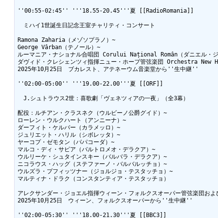
''00:55-02:45'' '''18.55-20.45'''夏 [[RadioRomania]]

　ミハイ1世誕生日記念王室チャリティ・コンサート

Ramona Zaharia（メゾソプラノ）~

George Vârban（テノール）~

ルーマニア・ナショナル合唱団 Corului Național Român（ダニエル・
ダヴィド・クレシェンツィ指揮ニュー・ホープ管弦楽団 Orchestra New Hop
2025年10月25日　ブカレスト、アテネーウム音楽堂から''生中継''

''02:00-05:00'' '''19.00-22.00'''夏 [[ORF]]

　J.シュトラウス2世：喜歌劇「ヴェネツィアの一夜」（全3幕）

配役：ルチアン・クラスネク（ウルビーノ公爵グイド）~

ローレン・ウルクハート（アンニーナ）~

ダーフィト・ケルバー（カラメッロ）~

ジュリエット・ハリル（シボレッタ）~

ヤーコプ・ゼモタン（パパコーダ）~

マルコ・ディ・サピア（バルトロメオ・デラクア）~

ウルリーケ・シュタインスキー（バルバラ・デラクア）~

ニコラウス・ハッグ（ステファーノ・バルバルッチョ）~

ウルズラ・プフィッツナー（ジョルジョ・テスタッチョ）~

マルティナ・ドラク（コンスタンティア・テスタッチョ）

アレクサンダー・ジョエル指揮ウィーン・フォルクスオーパー管弦楽団および合唱団 Chor 
2025年10月25日　ウィーン、フォルクスオーパーから''生中継''

''02:00-05:30'' '''18.00-21.30'''夏 [[BBC3]]
