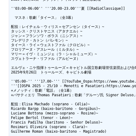
''03:00-06:00'' '''20.00-23.00'''夏 [[RadioClassique]]

　マスネ：歌劇「タイース」（全3幕）

配役：レイチェル・ウィリス＝セアンセン（タイース）~

タッシス・クリストヤニス（アタナエル）~

ジャン＝フランソワ・ボラス（ニシアス）~

フレデリク・カトン（パレモン）~

タイース・ライ＝ウェストファル（クロビル）~

フロリアーヌ・アスレール（ミルタル）~

マリー＝イヴ・ミュンジェ（ラ・シャルミューズ）~

スヴェトラーナ・リファル（アルビーヌ）

エルヴェ・ニケ指揮トゥールーズ＝キャピトル国立歌劇場管弦楽団および合唱
2025年9月26日　トゥールーズ、キャピトル劇場

''05:00-'' '''17.00-''' [[YouTube_Ospa:https://www.youtube.
'''[[OSPA 2025 - 25/10 - Menotti e Pasatieri:https://www.yo
+メノッティ：歌劇「電話」（全1幕）

+パサティエリ Thomas Pasatieri：歌劇「デルーゾ氏 Signor Deluso
配役：Elisa Machado (soprano - Célia)~

Ricardo Barpp (baixo-barítono - Gorgibus)~

Luciane Bottona (mezzo-soprano - Rosine)~

Felipe Bertol (tenor - Léon)~

Francis Padilha (barítono - Senhor Deluso)~

Rosimari Oliveira (soprano - Clara)~

Guilherme Roman (baixo-barítono - Magistrado)
