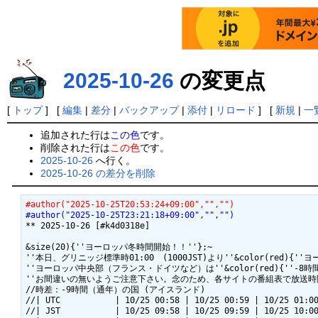
2025-10-26
の変更点
[
トップ
] [
編集
|
差分
|
バックアップ
|
添付
|
リロード
] [
新規
|
一
追加された行は
この色
です。
削除された行は
この色
です。
2025-10-26
へ行く。
2025-10-26 の差分を削除
#author("2025-10-25T20:53:24+09:00","","")
#author("2025-10-25T23:21:18+09:00","","")
** 2025-10-26 [#k4d0318e]

&size(20){''ヨーロッパ冬時間開始！！''};~

''本日、グリニッジ標準時01:00　(1000JST)より''&color(red){'
''ヨーロッパ中央部（フランス・ドイツなど）は''&color(red){''-8時間'
''お間違いの無いようご注意下さい。念のため、各サイトの番組表で放送時間
//時差：-9時間（通年）の国 (アイスランド)

//| UTC           | 10/25 00:58 | 10/25 00:59 | 10/25 01:00
//| JST           | 10/25 09:58 | 10/25 09:59 | 10/25 10:00