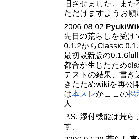
旧させました。また
ただけますようお願い致
2006-08-02
Pyuki
先日の荒らしを受けて
0.1.2からClassi
最初最新版の0.1.6
都合が生じたためclas
テストの結果、書き
きたためwikiを再
は
本スレ
かここの
掲
人
P.S. 添付機能は
す。