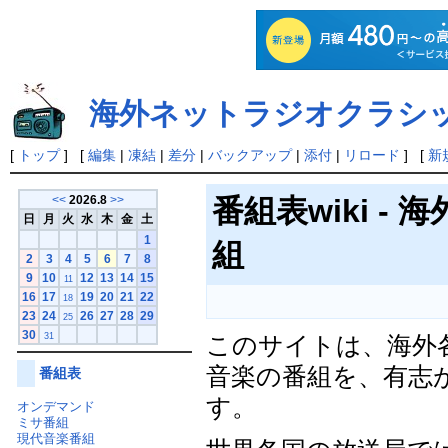
海外ネットラジオクラシック
[
トップ
] [
編集
|
凍結
|
差分
|
バックアップ
|
添付
|
リロード
] [
新
番組表wiki 
<<
2026.8
>>
日
月
火
水
木
金
土
1
組
2
3
4
5
6
7
8
9
10
12
13
14
15
11
16
17
19
20
21
22
18
23
24
26
27
28
29
25
30
31
このサイトは、海外
音楽の番組を、有志
番組表
す。
オンデマンド
ミサ番組
現代音楽番組