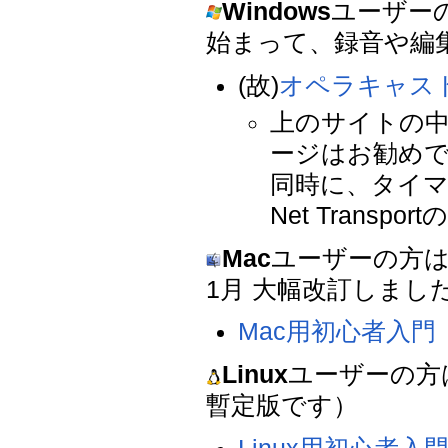
Windows
ユーザー
始まって、録音や編
(故)
オペラキャス
上のサイトの中
ージはお勧め
同時に、タイ
Net Trans
Mac
ユーザーの方は
1月 大幅改訂しまし
Mac用初心者入門
Linux
ユーザーの方
暫定版です）