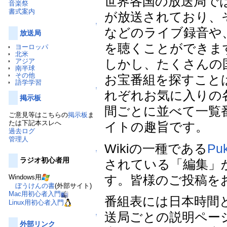
世界各国の放送局で
音楽祭
書式案内
が放送されており、
↑
などのライブ録音や
放送局
を聴くことができま
ヨーロッパ
北米
しかし、たくさんの
アジア
南半球
その他
お宝番組を探すこと
語学学習
↑
れぞれお気に入りの
掲示板
間ごとに並べて一覧
ご意見等はこちらの
掲示板
ま
たは下記本スレへ
イトの趣旨です。
過去ログ
管理人
Wikiの一種である
Puk
↑
ラジオ初心者用
されている「編集」
す。皆様のご投稿を
Windows用
ぼうけんの書
(外部サイト)
Mac用初心者入門
番組表には日本時間
Linux用初心者入門
送局ごとの説明ペー
↑
外部リンク