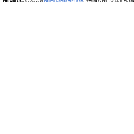
PukiWiki 1.5.1
© 2001-2016
PukiWiki Development Team
. Powered by PHP 7.0.33. HTML conv