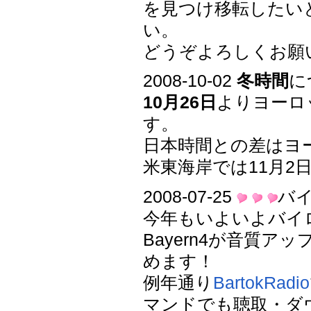
を見つけ移転したい
い。
どうぞよろしくお願い致
2008-10-02
冬時間
に
10月26日
よりヨーロ
す。
日本時間との差はヨー
米東海岸では11月2
2008-07-25
バ
今年もいよいよバイ
Bayern4が音質
めます！
例年通り
BartokRadio
マンドでも聴取・ダ