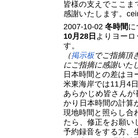
皆様の支えでここま
感謝いたします。cein
2007-10-02
冬時間
に
10月28日
よりヨーロ
す。
（
掲示板
でご指摘頂
にご指摘に感謝いた
日本時間との差はヨー
米東海岸では11月4
あらかじめ皆さんが
かり日本時間の計算
現地時間と照らし合
たら、修正をお願い
予約録音をする方、