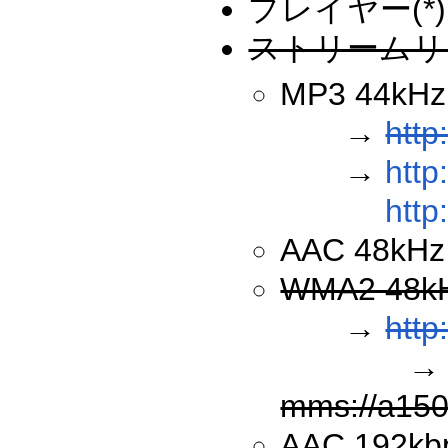
プレイヤー(*
ストリーム
MP3 44kHz
→
http
→
http
http
AAC 48kHz
WMA2 48kH
→
http
→
mms://a150
AAC 192kb