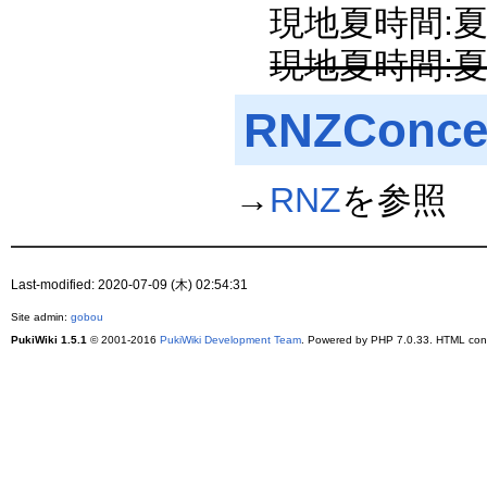
現地夏時間:夏
現地夏時間:
RNZConce
→
RNZ
を参照
Last-modified: 2020-07-09 (木) 02:54:31
Site admin:
gobou
PukiWiki 1.5.1
© 2001-2016
PukiWiki Development Team
. Powered by PHP 7.0.33. HTML conv