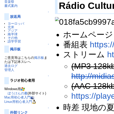
音楽祭
Rádio Cul
書式案内
↑
放送局
ヨーロッパ
北米
アジア
ホームペー
南半球
その他
語学学習
番組表
https:
↑
掲示板
ストリーム
h
ご意見等はこちらの
掲示板
ま
たは下記本スレへ
(MP3 128k
過去ログ
管理人
http://midi
↑
ラジオ初心者用
(AAC 128k
Windows用
ぼうけんの書
(外部サイト)
https://pla
Mac用初心者入門
Linux用初心者入門
時差 現地の
↑
外部リンク