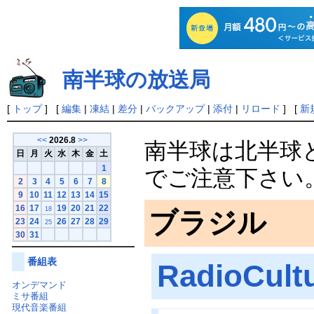
南半球の放送局
[
トップ
] [
編集
|
凍結
|
差分
|
バックアップ
|
添付
|
リロード
] [
新
<<
2026.8
>>
南半球は北半球
日
月
火
水
木
金
土
1
でご注意下さい
2
3
4
5
6
7
8
9
10
11
12
13
14
15
16
17
19
20
21
22
18
ブラジル
23
24
26
27
28
29
25
30
31
番組表
RadioCult
オンデマンド
ミサ番組
現代音楽番組