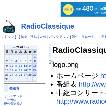
RadioClassique
[
トップ
] [
編集
|
凍結
|
差分
|
バックアップ
|
添付
|
リロード
] [
新
RadioCla
<<
2026.8
>>
日
月
火
水
木
金
土
1
2
3
4
5
6
7
8
9
10
12
13
14
15
11
16
17
19
20
21
22
18
ホームページ
h
23
24
26
27
28
29
25
30
31
番組表
http://w
番組表
中継コンサート
オンデマンド
http://www.radio
ミサ番組
現代音楽番組