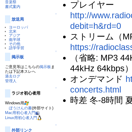
音楽祭
プレイヤー
書式案内
http://www.radio
↑
放送局
debit=h&rd=0
ヨーロッパ
北米
ストリーム（MP3 
アジア
南半球
その他
https://radiocla
語学学習
↑
（省略: MP3 44K
掲示板
44kHz 64kbps
ご意見等はこちらの
掲示板
ま
たは下記本スレへ
過去ログ
オンデマンド
h
管理人
concerts.html
↑
ラジオ初心者用
時差 冬-8時間 
Windows用
ぼうけんの書
(外部サイト)
Mac用初心者入門
Linux用初心者入門
↑
外部リンク