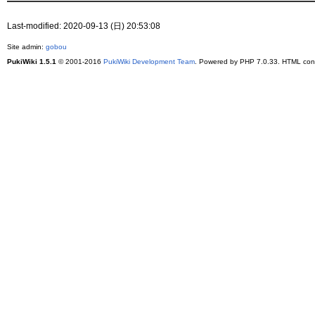
Last-modified: 2020-09-13 (日) 20:53:08
Site admin:
gobou
PukiWiki 1.5.1
© 2001-2016
PukiWiki Development Team
. Powered by PHP 7.0.33. HTML conv