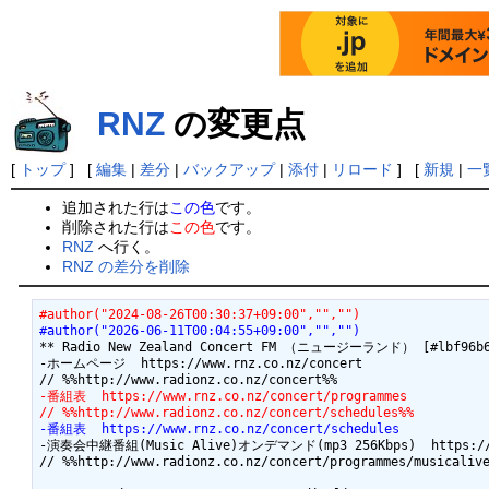
RNZ
の変更点
[
トップ
] [
編集
|
差分
|
バックアップ
|
添付
|
リロード
] [
新規
|
一
追加された行は
この色
です。
削除された行は
この色
です。
RNZ
へ行く。
RNZ の差分を削除
#author("2024-08-26T00:30:37+09:00","","")
#author("2026-06-11T00:04:55+09:00","","")
** Radio New Zealand Concert FM （ニュージーランド） [#lbf96b6
-ホームページ  https://www.rnz.co.nz/concert

-番組表  https://www.rnz.co.nz/concert/programmes
// %%http://www.radionz.co.nz/concert/schedules%%
-番組表  https://www.rnz.co.nz/concert/schedules
-演奏会中継番組(Music Alive)オンデマンド(mp3 256Kbps)  https://www.
// %%http://www.radionz.co.nz/concert/programmes/musicalive