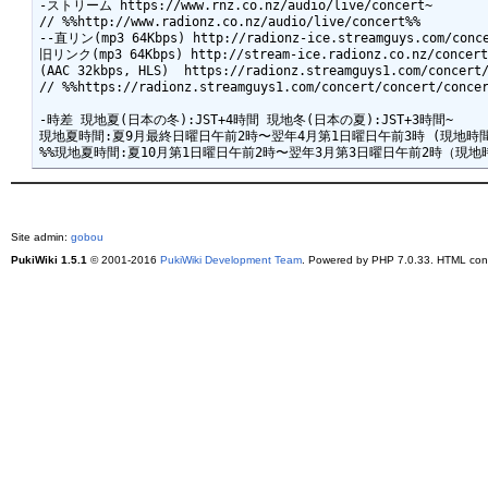
-ストリーム https://www.rnz.co.nz/audio/live/concert~

// %%http://www.radionz.co.nz/audio/live/concert%%

--直リン(mp3 64Kbps) http://radionz-ice.streamguys.com/conce
旧リンク(mp3 64Kbps) http://stream-ice.radionz.co.nz/concert.
(AAC 32kbps, HLS)  https://radionz.streamguys1.com/concert/
// %%https://radionz.streamguys1.com/concert/concert/concer
-時差 現地夏(日本の冬):JST+4時間 現地冬(日本の夏):JST+3時間~

現地夏時間:夏9月最終日曜日午前2時〜翌年4月第1日曜日午前3時 (現地時間基
Site admin:
gobou
PukiWiki 1.5.1
© 2001-2016
PukiWiki Development Team
. Powered by PHP 7.0.33. HTML conv