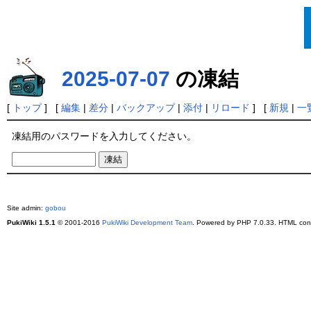
2025-07-07
の凍結
[
トップ
] [
編集
|
差分
|
バックアップ
|
添付
|
リロード
] [
新規
|
一
凍結用のパスワードを入力してください。
Site admin:
gobou
PukiWiki 1.5.1
© 2001-2016
PukiWiki Development Team
. Powered by PHP 7.0.33. HTML conv