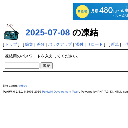
2025-07-08
の凍結
[
トップ
] [
編集
|
差分
|
バックアップ
|
添付
|
リロード
] [
新規
|
一
凍結用のパスワードを入力してください。
Site admin:
gobou
PukiWiki 1.5.1
© 2001-2016
PukiWiki Development Team
. Powered by PHP 7.0.33. HTML conv