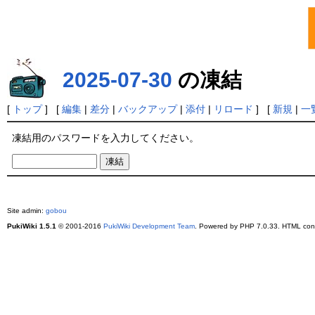
2025-07-30
の凍結
[
トップ
] [
編集
|
差分
|
バックアップ
|
添付
|
リロード
] [
新規
|
一
凍結用のパスワードを入力してください。
Site admin:
gobou
PukiWiki 1.5.1
© 2001-2016
PukiWiki Development Team
. Powered by PHP 7.0.33. HTML conv