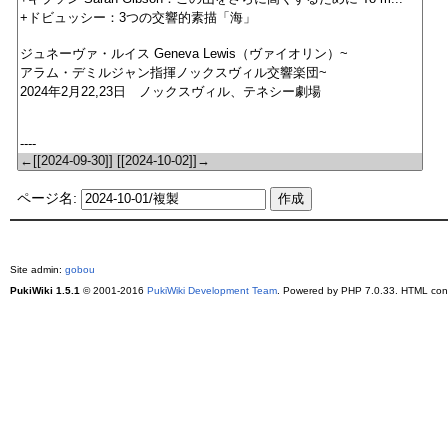
ページ名:
Site admin:
gobou
PukiWiki 1.5.1
© 2001-2016
PukiWiki Development Team
. Powered by PHP 7.0.33. HTML conv