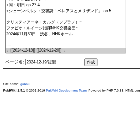
ページ名:
Site admin:
gobou
PukiWiki 1.5.1
© 2001-2016
PukiWiki Development Team
. Powered by PHP 7.0.33. HTML conv