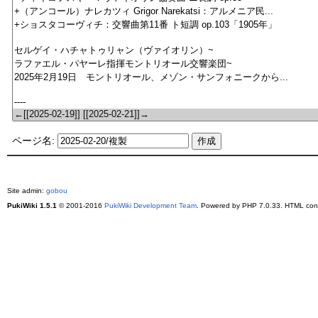
ページ名:
Site admin:
gobou
PukiWiki 1.5.1
© 2001-2016
PukiWiki Development Team
. Powered by PHP 7.0.33. HTML conv