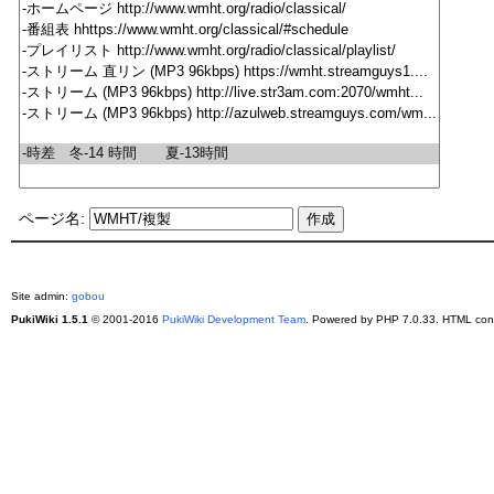
ページ名:
Site admin:
gobou
PukiWiki 1.5.1
© 2001-2016
PukiWiki Development Team
. Powered by PHP 7.0.33. HTML conv