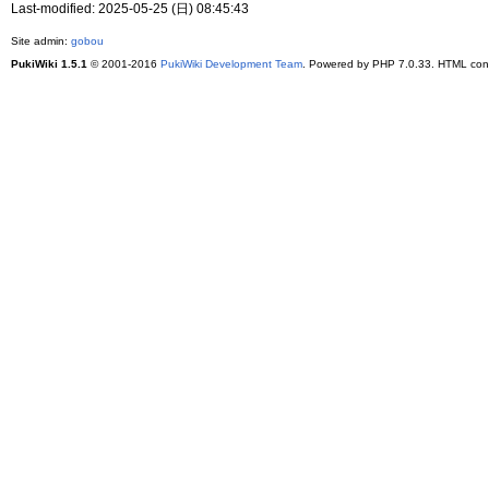
Last-modified: 2025-05-25 (日) 08:45:43
Site admin:
gobou
PukiWiki 1.5.1
© 2001-2016
PukiWiki Development Team
. Powered by PHP 7.0.33. HTML conv