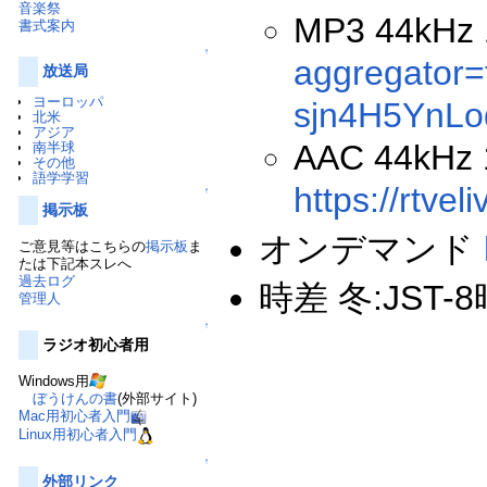
音楽祭
MP3 44kHz
書式案内
↑
aggregato
放送局
ヨーロッパ
sjn4H5YnL
北米
アジア
AAC 44kHz
南半球
その他
語学学習
https://rtve
↑
掲示板
オンデマンド
ご意見等はこちらの
掲示板
ま
たは下記本スレへ
過去ログ
時差 冬:JST-8
管理人
↑
ラジオ初心者用
Windows用
ぼうけんの書
(外部サイト)
Mac用初心者入門
Linux用初心者入門
↑
外部リンク