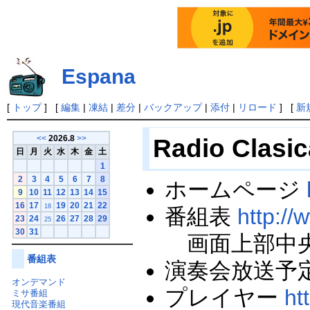
Espana
[
トップ
] [
編集
|
凍結
|
差分
|
バックアップ
|
添付
|
リロード
] [
新
Radio Cla
<<
2026.8
>>
日
月
火
水
木
金
土
1
2
3
4
5
6
7
8
ホームページ
9
10
11
12
13
14
15
16
17
19
20
21
22
18
番組表
http://
23
24
26
27
28
29
25
30
31
画面上部中央の日
番組表
演奏会放送予
オンデマンド
プレイヤー
ht
ミサ番組
現代音楽番組