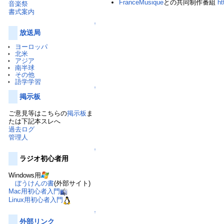
FranceMusique
との共同制作番組
ht
音楽祭
書式案内
↑
放送局
ヨーロッパ
北米
アジア
南半球
その他
語学学習
↑
掲示板
ご意見等はこちらの
掲示板
ま
たは下記本スレへ
過去ログ
管理人
↑
ラジオ初心者用
Windows用
ぼうけんの書
(外部サイト)
Mac用初心者入門
Linux用初心者入門
↑
外部リンク