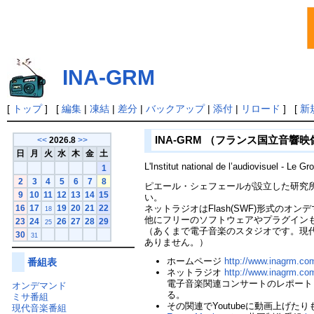
INA-GRM
[
トップ
] [
編集
|
凍結
|
差分
|
バックアップ
|
添付
|
リロード
] [
新
INA-GRM （フランス国立音響
<<
2026.8
>>
日
月
火
水
木
金
土
L'Institut national de l’audiovisuel - Le 
1
2
3
4
5
6
7
8
ピエール・シェフェールが設立した研究
9
10
11
12
13
14
15
い。
ネットラジオはFlash(SWF)形式の
16
17
19
20
21
22
18
他にフリーのソフトウェアやプラグインも
23
24
26
27
28
29
25
（あくまで電子音楽のスタジオです。現
30
31
ありません。）
ホームページ
http://www.inagrm.co
番組表
ネットラジオ
http://www.inagrm.com
電子音楽関連コンサートのレポート "Liv
オンデマンド
る。
ミサ番組
その関連でYoutubeに動画上げた
現代音楽番組