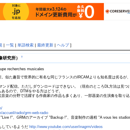
規
|
一覧
|
単語検索
|
最終更新
|
ヘルプ
]
†
映像研究所）
Groupe recherches musicales
所。似た趣旨で世界的に有名な同じフランスのIRCAMよりも知名度は劣るが
オンデマンド配信。ただしダウンロードはできない。（現在のところDL方法は見
あるので、DTMをやる方はどうぞ。
代音楽の分野で活躍する作曲家の作品も多くあり、一部器楽の生演奏を取り込
m/
/accueil/radio/grm-web-radio
e !"、GRMのアーカイブ "Backup !"、音楽制作の過程 "A vous les s
りもしているようだ
http://www.youtube.com/user/inagrm/videos