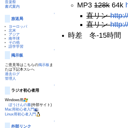
音楽祭
MP3
128k
64k
書式案内
直リン
http:
↑
放送局
直リン
http:
ヨーロッパ
北米
時差 冬-15時間
アジア
南半球
その他
語学学習
↑
掲示板
ご意見等はこちらの
掲示板
ま
たは下記本スレへ
過去ログ
管理人
↑
ラジオ初心者用
Windows用
ぼうけんの書
(外部サイト)
Mac用初心者入門
Linux用初心者入門
↑
外部リンク