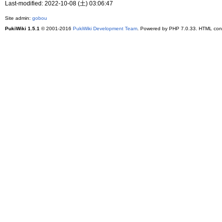
Last-modified: 2022-10-08 (土) 03:06:47
Site admin:
gobou
PukiWiki 1.5.1
© 2001-2016
PukiWiki Development Team
. Powered by PHP 7.0.33. HTML conv