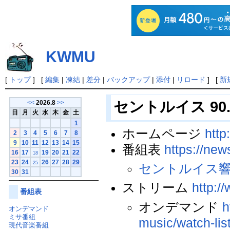
KWMU
[
トップ
] [
編集
|
凍結
|
差分
|
バックアップ
|
添付
|
リロード
] [
新
セントルイス 90.7
<<
2026.8
>>
日
月
火
水
木
金
土
1
ホームページ
http
2
3
4
5
6
7
8
9
10
11
12
13
14
15
番組表
https://new
16
17
19
20
21
22
18
23
24
26
27
28
29
25
セントルイス
30
31
ストリーム
http:/
番組表
オンデマンド
h
オンデマンド
ミサ番組
music/watch-lis
現代音楽番組