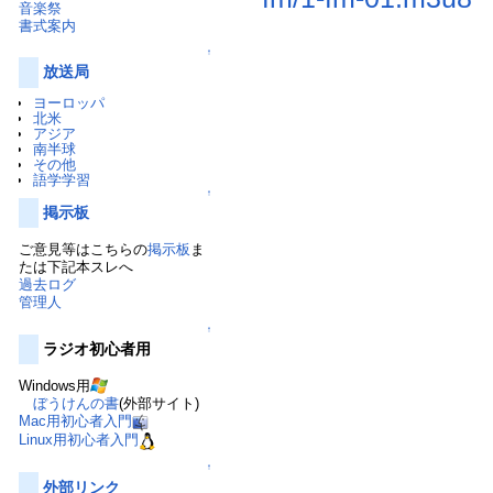
音楽祭
書式案内
↑
放送局
ヨーロッパ
北米
アジア
南半球
その他
語学学習
↑
掲示板
ご意見等はこちらの
掲示板
ま
たは下記本スレへ
過去ログ
管理人
↑
ラジオ初心者用
Windows用
ぼうけんの書
(外部サイト)
Mac用初心者入門
Linux用初心者入門
↑
外部リンク