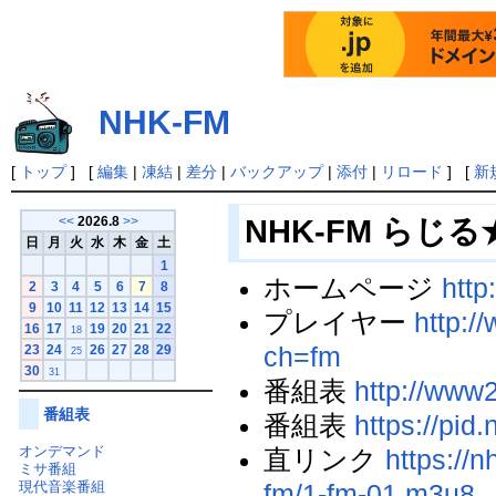
NHK-FM
[
トップ
] [
編集
|
凍結
|
差分
|
バックアップ
|
添付
|
リロード
] [
新
NHK-FM らじ
<<
2026.8
>>
日
月
火
水
木
金
土
1
ホームページ
http
2
3
4
5
6
7
8
9
10
11
12
13
14
15
プレイヤー
http:/
16
17
19
20
21
22
18
ch=fm
23
24
26
27
28
29
25
30
31
番組表
http://www2
番組表
番組表
https://pid
オンデマンド
直リンク
https://
ミサ番組
現代音楽番組
fm/1-fm-01.m3u8