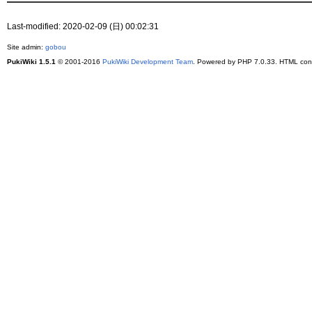
Last-modified: 2020-02-09 (日) 00:02:31
Site admin:
gobou
PukiWiki 1.5.1
© 2001-2016
PukiWiki Development Team
. Powered by PHP 7.0.33. HTML conv