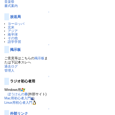
音楽祭
書式案内
↑
放送局
ヨーロッパ
北米
アジア
南半球
その他
語学学習
↑
掲示板
ご意見等はこちらの
掲示板
ま
たは下記本スレへ
過去ログ
管理人
↑
ラジオ初心者用
Windows用
ぼうけんの書
(外部サイト)
Mac用初心者入門
Linux用初心者入門
↑
外部リンク