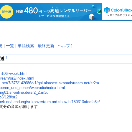
規
|
一覧
|
単語検索
|
最終更新
|
ヘルプ
]
†
放送
ion106~week.html
stream/sr2/index.html
m.net/7/375/142686/v1/gnl.akacast.akamaistream.net/sr2m
/hoeren_und_sehen/webradio/index.html
ing01.sr-online.de/sr2_2.m3u
mp3/128/sr2
hek.de/sendung/sr-konzert/urn:ard:show:bf150313afdcfa6c/
間分の音源が聴けます