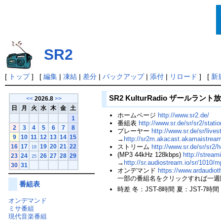
SR2
[
トップ
] [
編集
|
凍結
|
差分
|
バックアップ
|
添付
|
リロード
] [
新
SR2 KulturRadio ザールラント
<<
2026.8
>>
日
月
火
水
木
金
土
ホームページ
http://www.sr2.de/
1
番組表
http://www.sr.de/sr/sr2/stat
2
3
4
5
6
7
8
プレーヤー
http://www.sr.de/sr/live
9
10
11
12
13
14
15
→
http://sr2m.akacast.akamaistrea
ストリーム
http://www.sr.de/sr/sr2
16
17
19
20
21
22
18
(MP3 44kHz 128kbps)
http://stream
23
24
26
27
28
29
25
→
http://sr.audiostream.io/sr/1010/
30
31
オンデマンド
https://www.ardaudiot
一部の番組名をクリックすれば一週
番組表
時差 冬：JST-8時間 夏：JST-7時間
オンデマンド
ミサ番組
現代音楽番組