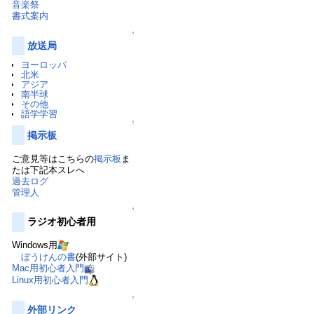
音楽祭
書式案内
↑
放送局
ヨーロッパ
北米
アジア
南半球
その他
語学学習
↑
掲示板
ご意見等はこちらの
掲示板
ま
たは下記本スレへ
過去ログ
管理人
↑
ラジオ初心者用
Windows用
ぼうけんの書
(外部サイト)
Mac用初心者入門
Linux用初心者入門
↑
外部リンク