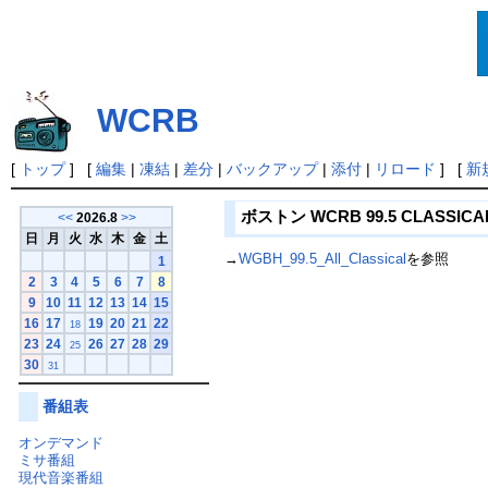
WCRB
[
トップ
] [
編集
|
凍結
|
差分
|
バックアップ
|
添付
|
リロード
] [
新
ボストン WCRB 99.5 CLASSICA
<<
2026.8
>>
日
月
火
水
木
金
土
→
WGBH_99.5_All_Classical
を参照
1
2
3
4
5
6
7
8
9
10
11
12
13
14
15
16
17
19
20
21
22
18
23
24
26
27
28
29
25
30
31
番組表
オンデマンド
ミサ番組
現代音楽番組