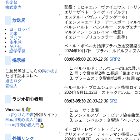
音楽祭
配役：ミヒャエル・ヴァイニウス（トリ
書式案内
エリーザベト・タイゲ（イゾルデ）
↑
エステル・パヴル（ブランゲーネ）
放送局
イェンス＝エーリク・アースボー（マル
ベルンハルト・ハンスキー（クルヴェナ
ヨーロッパ
マルティン・シュレイマ（牧童）
北米
イェジー・ブリュックラー（舵手）
アジア
南半球
ペトル・ポペルカ指揮プラハ放送交響楽
その他
2024年10月7日 プラハ、ルドルフィ
語学学習
↑
03:00-05:00
20.00-22.00
SRP2
掲示板
ベルワルド：ノルウェーの山の思い
ご意見等はこちらの
掲示板
ま
同：交響曲第2番 ニ長調「気まぐれ
たは下記本スレへ
ブラームス：交響曲第1番 ハ短調 op.
過去ログ
管理人
ヘルベルト・ブロムシュテット指揮ロイ
2024年9月11,12日 ストックホルム、
↑
ラジオ初心者用
03:03-05:30
20.03-22.30
SR2
Windows用
ムーサ：楽園
ぼうけんの書
(外部サイト)
メンデルスゾーン：ピアノ協奏曲第2番 
Mac用初心者入門
シェーンベルク：交響詩「ペレアスと
Linux用初心者入門
イーゴリ・レヴィット（ピアノ）
↑
クリスティアン・ティーレマン指揮シュ
外部リンク
2024年10月7日 ベルリン、ウンター