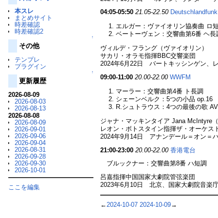
本スレ
04:05-05:50
21.05-22.50
Deutschlandfunk
まとめサイト
時差確認
エルガー：ヴァイオリン協奏曲 ロ短調 
時差確認2
ベートーヴェン：交響曲第6番 ヘ長調 
↑
その他
ヴィルデ・フラング（ヴァイオリン）
サカリ・オラモ指揮BBC交響楽団
テンプレ
2024年6月22日 バートキッシンゲン、
プラグイン
↑
09:00-11:00
20.00-22.00
WWFM
更新履歴
マーラー：交響曲第4番 ト長調
2026-08-09
シェーンベルク：5つの小品 op.16
2026-08-03
R.シュトラウス：4つの最後の歌 AV.
2026-08-13
2026-08-08
ジャナ・マッキンタイア Jana McIntyr
2026-08-09
レオン・ボトスタイン指揮ザ・オーケス
2026-09-01
2026-09-06
2024年9月14日 アナンデール＝オン
2026-09-04
2026-08-31
21:00-23:00
20.00-22.00
香港電台
2026-09-28
2026-09-30
ブルックナー：交響曲第8番 ハ短調
2026-10-01
呂嘉指揮中国国家大劇院管弦楽団
2023年6月10日 北京、国家大劇院音楽
ここを編集
←
2024-10-07
2024-10-09
→