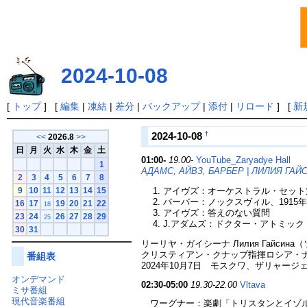
2024-10-08
[
トップ
] [
編集
|
凍結
|
差分
|
バックアップ
|
添付
|
リロード
] [
新
†
2024-10-08
<<
2026.8
>>
日
月
火
水
木
金
土
01:00-
19.00-
YouTube_Zaryadye Hall
1
АДАМС, АЙВЗ, БАРБЕР | ЛИЛИЯ ГА
2
3
4
5
6
7
8
アイヴズ：オーケストラル・セット
9
10
11
12
13
14
15
バーバー：ノックスヴィル、1915年の夏
16
17
19
20
21
22
18
アイヴズ：答えのない質問
23
24
26
27
28
29
25
J.アダムズ：ドクター・アトミッ
30
31
リーリヤ・ガイシーナ Лилия Гайсин
クリスティアン・クナップ指揮ロシア・
番組表
2024年10月7日 モスクワ、ザリャー
オンデマンド
02:30-05:00
19.30-22.00
Vltava
ミサ番組
現代音楽番組
ワーグナー：楽劇「トリスタンとイゾル