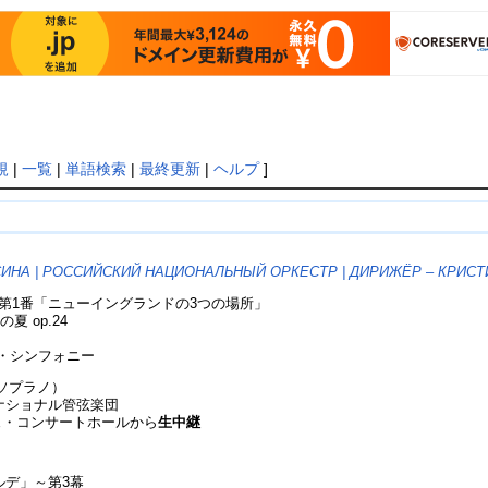
規
|
一覧
|
単語検索
|
最終更新
|
ヘルプ
]
ЙСИНА | РОССИЙСКИЙ НАЦИОНАЛЬНЫЙ ОРКЕСТР | ДИРИЖЁР – КРИС
第1番「ニューイングランドの3つの場所」
 op.24
ク・シンフォニー
а（ソプラノ）
ナショナル管弦楽団
ジェ・コンサートホールから
生中継
デ」～第3幕