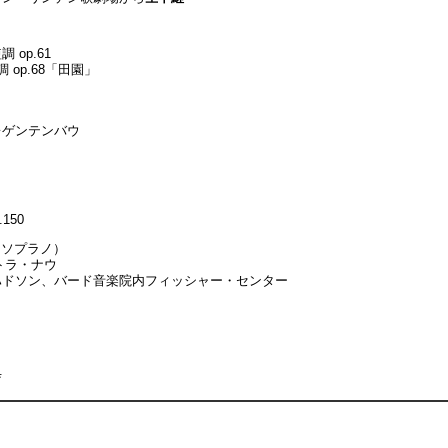
op.61
op.68「田園」
レゲンテンバウ
150
e（ソプラノ）
トラ・ナウ
＝ハドソン、バード音楽院内フィッシャー・センター
庁