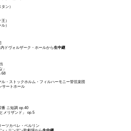
スタン）
ケ王）
ール）
団
ヌム内ドヴォルザーク・ホールから
生中継
出
な」
68
ヤル・ストックホルム・フィルハーモニー管弦楽団
コンサートホール
ニ短調 op.40
メリザンド」 op.5
ターツカペレ・ベルリン
・デン・リンデン歌劇場から
生中継