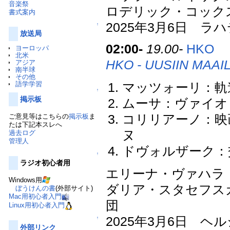
音楽祭
ロデリック・コック
書式案内
2025年3月6日 
↑
放送局
02:00-
19.00-
HKO
ヨーロッパ
北米
HKO - UUSIIN MAAI
アジア
南半球
その他
語学学習
マッツォーリ：軌
↑
掲示板
ムーサ：ヴァイオリ
ご意見等はこちらの
掲示板
ま
コリリアーノ：映
たは下記本スレへ
ヌ
過去ログ
管理人
ドヴォルザーク：交
↑
ラジオ初心者用
エリーナ・ヴァハラ
Windows用
ダリア・スタセフス
ぼうけんの書
(外部サイト)
Mac用初心者入門
団
Linux用初心者入門
2025年3月6日 
↑
外部リンク