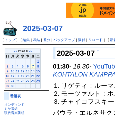
2025-03-07
[
トップ
] [
編集
|
凍結
|
差分
|
バックアップ
|
添付
|
リロード
] [
新
†
2025-03-07
<<
2026.8
>>
日
月
火
水
木
金
土
1
01:30-
18.30-
YouTube
2
3
4
5
6
7
8
9
10
11
12
13
14
15
KOHTALON KAMPPA
16
17
19
20
21
22
18
23
24
26
27
28
29
25
リゲティ：ルーマ
30
31
モーツァルト：ホル
番組表
チャイコフスキー：
オンデマンド
ミサ番組
パウラ・エルネサクス P
現代音楽番組