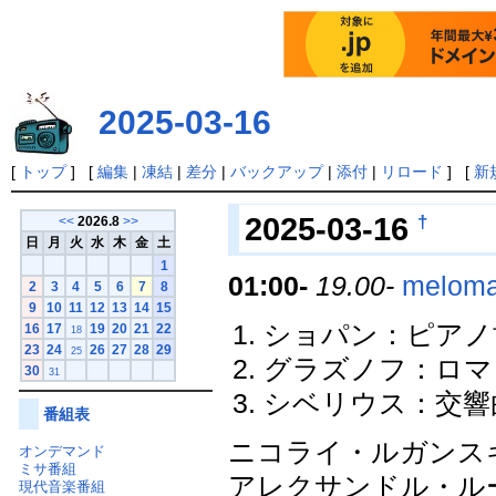
2025-03-16
[
トップ
] [
編集
|
凍結
|
差分
|
バックアップ
|
添付
|
リロード
] [
新
†
2025-03-16
<<
2026.8
>>
日
月
火
水
木
金
土
1
01:00-
19.00-
meloma
2
3
4
5
6
7
8
9
10
11
12
13
14
15
ショパン：ピアノ協奏
16
17
19
20
21
22
18
23
24
26
27
28
29
25
グラズノフ：ロマン
30
31
シベリウス：交響曲第
番組表
ニコライ・ルガンス
オンデマンド
ミサ番組
アレクサンドル・ル
現代音楽番組