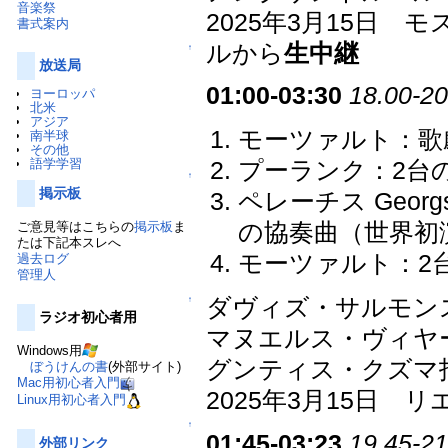
音楽祭
2025年3月15日
書式案内
ルから
生中継
↑
放送局
01:00-03:30
18.00-20
ヨーロッパ
北米
アジア
モーツァルト：歌劇
南半球
その他
語学学習
プーランク：2台の
↑
掲示板
ペレーチス Geor
ご意見等はこちらの
掲示板
ま
の協奏曲（世界初
たは下記本スレへ
モーツァルト：2台
過去ログ
管理人
ダヴィズ・サルモンス D
↑
ラジオ初心者用
マヌエルス・ヴィヤールス
Windows用
グンティス・クズマ
ぼうけんの書
(外部サイト)
Mac用初心者入門
2025年3月15日
Linux用初心者入門
↑
01:45-03:23
19.45-21
外部リンク